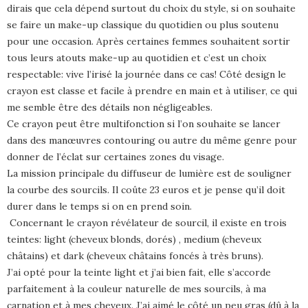
dirais que cela dépend surtout du choix du style, si on souhaite
se faire un make-up classique du quotidien ou plus soutenu
pour une occasion. Après certaines femmes souhaitent sortir
tous leurs atouts make-up au quotidien et c’est un choix
respectable: vive l’irisé la journée dans ce cas! Côté design le
crayon est classe et facile à prendre en main et à utiliser, ce qui
me semble être des détails non négligeables.
Ce crayon peut être multifonction si l’on souhaite se lancer
dans des manœuvres contouring ou autre du même genre pour
donner de l’éclat sur certaines zones du visage.
La mission principale du diffuseur de lumière est de souligner
la courbe des sourcils. Il coûte 23 euros et je pense qu’il doit
durer dans le temps si on en prend soin.
Concernant le crayon révélateur de sourcil, il existe en trois
teintes: light (cheveux blonds, dorés) , medium (cheveux
châtains) et dark (cheveux châtains foncés à très bruns).
J’ai opté pour la teinte light et j’ai bien fait, elle s’accorde
parfaitement à la couleur naturelle de mes sourcils, à ma
carnation et à mes cheveux. J’ai aimé le côté un peu gras (dû à la