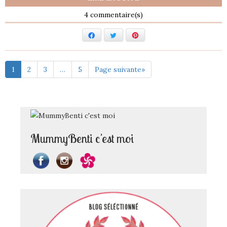
4
Facebook
Twitter
Pinterest
1
2
3
…
5
Page suivante»
MummyBenti c'est moi