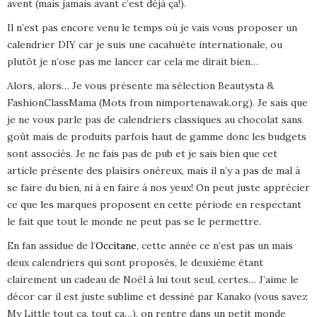
avent (mais jamais avant c’est déjà ça!).
Il n’est pas encore venu le temps où je vais vous proposer un
calendrier DIY car je suis une cacahuète internationale, ou
plutôt je n’ose pas me lancer car cela me dirait bien…
Alors, alors… Je vous présente ma sélection Beautysta &
FashionClassMama (Mots from nimportenawak.org). Je sais que
je ne vous parle pas de calendriers classiques au chocolat sans
goût mais de produits parfois haut de gamme donc les budgets
sont associés. Je ne fais pas de pub et je sais bien que cet
article présente des plaisirs onéreux, mais il n’y a pas de mal à
se faire du bien, ni à en faire à nos yeux! On peut juste apprécier
ce que les marques proposent en cette période en respectant
le fait que tout le monde ne peut pas se le permettre.
En fan assidue de l’
Occitane
, cette année ce n’est pas un mais
deux calendriers qui sont proposés, le deuxième étant
clairement un cadeau de Noël à lui tout seul, certes… J’aime le
décor car il est juste sublime et dessiné par Kanako (vous savez
My Little tout ça, tout ça…), on rentre dans un petit monde