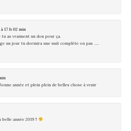
à 17 h 02 min
re tu as vraiment un don pour ça.
age un jour tu dormira une nuit complète ou pas …..
min
Bonne année et plein plein de belles chose à venir
s belle année 2019 !!