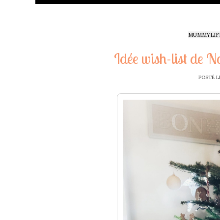
MUMMYLIF
Idée wish-list de N
POSTÉ L