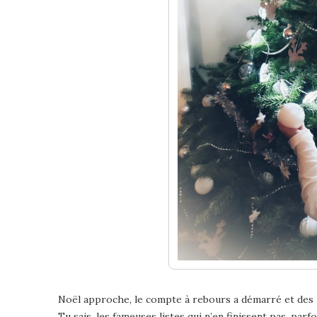
Noël approche, le compte à rebours a démarré et des pet
Tu sais, les fameuses listes qui n’en finissent pas, par