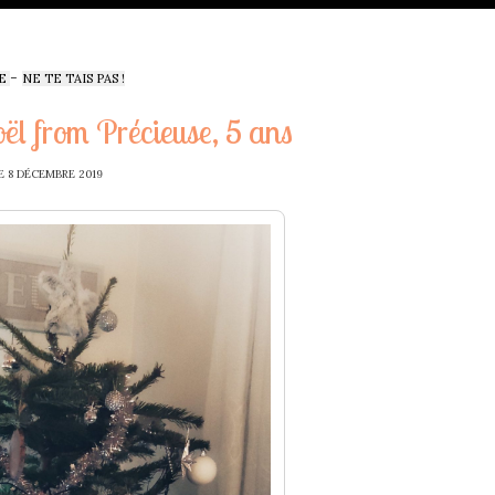
-
E
NE TE TAIS PAS !
oël from Précieuse, 5 ans
E
8 DÉCEMBRE 2019