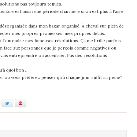
solutions pas toujours tenues.
mbre est aussi une période charnière si on est plus à l’aise
s désorganisée dans mon bazar organisé. À cheval sur plein de
pecter mes propres promesses, mes propres délais.
eut l’entendre mes fameuses résolutions. Ça me brûle parfois
ion face aux personnes que je perçois comme négatives ou
 vais entreprendre ou accentuer. Pas des résolutions
qu’à quoi bon …
ier ou vous préférez penser qu’à chaque jour suffit sa peine?
acebook
Twitter
Pinterest