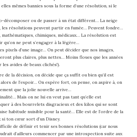
elles mêmes bannies sous la forme d’une résolution, si le
uto-décomposer ou de passer à un état différent… La neige
s, les résolutions peuvent partir en fumée… Peuvent fondre…
s, mathématiques, chimiques, médicaux… La résolution est
oir qu’on ne peut s’engager à la légère…
Les pixels d’une image… On peut décider que nos images,
 seront plus claires, plus nettes… Moins floues que les années
es avides de beaux clichés!).
e de la décision, on décide que ça suffit ou bien qu’il est
ors de l’espoir… On espère fort, on pense, on aspire à, on
gement que la jolie nouvelle arrive…
lité… Mais on ne lui en veut pas tant qu’elle est
taquer à des bourrelets disgracieux et des kilos qui se sont
ise habitude nuisible pour la santé… Elle est de l’ordre de la
 si ton cœur sort d’un Disney.
ifficile de définir et tenir ses bonnes résolutions (car nous
faudrait d’ailleurs commencer par une introspection suite aux