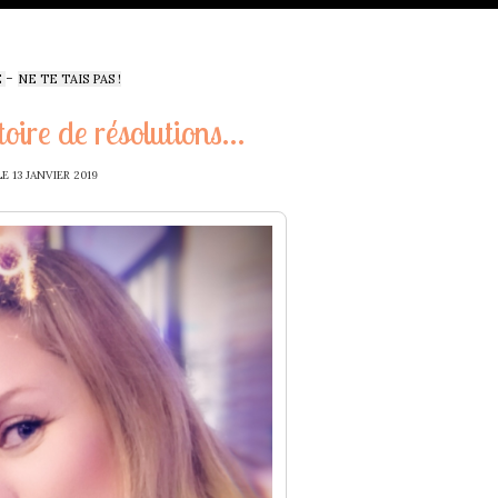
-
E
NE TE TAIS PAS !
toire de résolutions…
LE
13 JANVIER 2019