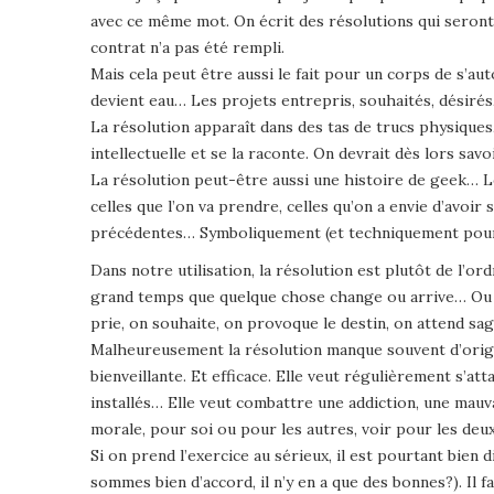
avec ce même mot. On écrit des résolutions qui seront 
contrat n’a pas été rempli.
Mais cela peut être aussi le fait pour un corps de s’a
devient eau… Les projets entrepris, souhaités, désiré
La résolution apparaît dans des tas de trucs physique
intellectuelle et se la raconte. On devrait dès lors sav
La résolution peut-être aussi une histoire de geek… 
celles que l’on va prendre, celles qu’on a envie d’avoir
précédentes… Symboliquement (et techniquement pour l
Dans notre utilisation, la résolution est plutôt de l’ordr
grand temps que quelque chose change ou arrive… Ou al
prie, on souhaite, on provoque le destin, on attend sa
Malheureusement la résolution manque souvent d’origina
bienveillante. Et efficace. Elle veut régulièrement s’at
installés… Elle veut combattre une addiction, une mauva
morale, pour soi ou pour les autres, voir pour les deux
Si on prend l’exercice au sérieux, il est pourtant bien d
sommes bien d’accord, il n’y en a que des bonnes?). Il 