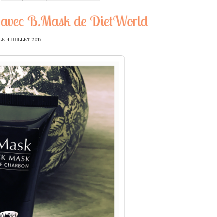
ff avec B.Mask de DietWorld
LE
4 JUILLET 2017