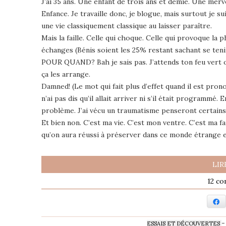
J’ai 35 ans. Une enfant de trois ans et demie. Une merv
Enfance. Je travaille donc, je blogue, mais surtout je sui
une vie classiquement classique au laisser paraître.
Mais la faille. Celle qui choque. Celle qui provoque 
échanges (Bénis soient les 25% restant sachant se ten
POUR QUAND? Bah je sais pas. J’attends ton feu vert o
ça les arrange.
Damned! (Le mot qui fait plus d’effet quand il est prono
n’ai pas dis qu’il allait arriver ni s’il était programmé
problème. J’ai vécu un traumatisme penseront certains
Et bien non. C’est ma vie. C’est mon ventre. C’est ma fa
qu’on aura réussi à préserver dans ce monde étrange e
LIR
12
F
ESSAIS ET DÉCOUVERTES