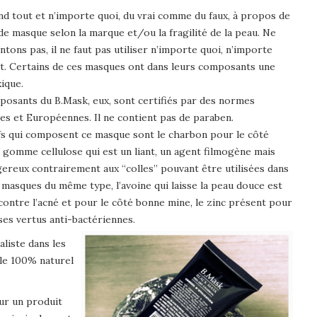
d tout et n’importe quoi, du vrai comme du faux, à propos de
de masque selon la marque et/ou la fragilité de la peau. Ne
tons pas, il ne faut pas utiliser n’importe quoi, n’importe
. Certains de ces masques ont dans leurs composants une
xique.
osants du B.Mask, eux, sont certifiés par des normes
es et Européennes. Il ne contient pas de paraben.
fs qui composent ce masque sont le charbon pour le côté
a gomme cellulose qui est un liant, un agent filmogène mais
ereux contrairement aux “colles” pouvant être utilisées dans
 masques du même type, l’avoine qui laisse la peau douce est
 contre l’acné et pour le côté bonne mine, le zinc présent pour
ses vertus anti-bactériennes.
liste dans les
 le 100% naturel
our un produit