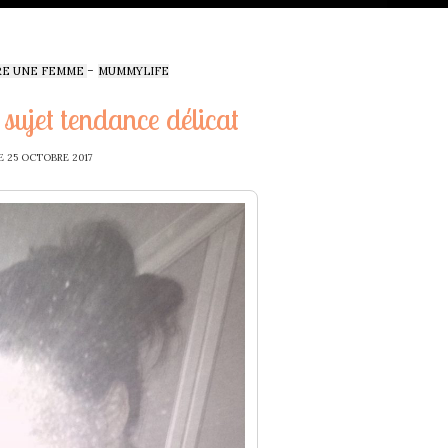
-
RE UNE FEMME
MUMMYLIFE
 sujet tendance délicat
E
25 OCTOBRE 2017