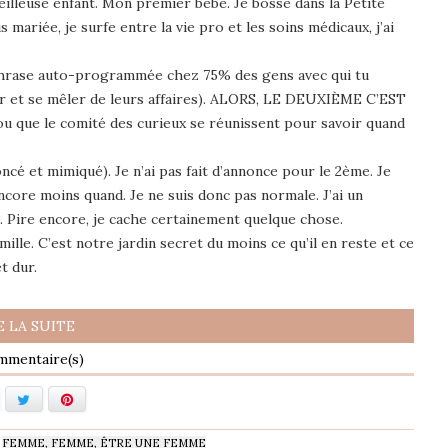
eilleuse enfant. Mon premier bébé. Je bosse dans la Petite
s mariée, je surfe entre la vie pro et les soins médicaux, j’ai
la phrase auto-programmée chez 75% des gens avec qui tu
ir et se mêler de leurs affaires). ALORS, LE DEUXIÈME C’EST
u que le comité des curieux se réunissent pour savoir quand
ncé et mimiqué). Je n’ai pas fait d’annonce pour le 2ème. Je
. Encore moins quand. Je ne suis donc pas normale. J’ai un
. Pire encore, je cache certainement quelque chose.
mille. C’est notre jardin secret du moins ce qu’il en reste et ce
t dur.
E LA SUITE
acebook
Twitter
Pinterest
-
FEMME, FEMME, ÊTRE UNE FEMME